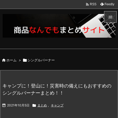

Feedly
RSS


メニュ

サイド


ホーム
>

シングルバーナー
前へ

次へ

キャンプに！登山に！災害時の備えにもおすすめの
検索
シングルバーナーまとめ！！

2021年10月5日

まとめ
,
キャンプ