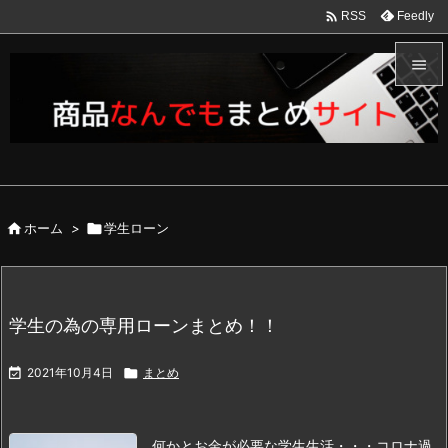

Feedly
RSS


メニュ

サイド


ホーム
>

学生ローン
前へ

次へ

学生の為の専用ローンまとめ！！
検索

2021年10月4日

まとめ
何かとお金が必要な学生生活・・・
コロナ過