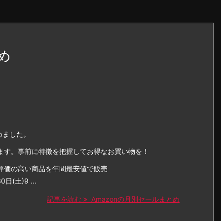
め
めました。
ます。事前に特徴を把握してお得なお買い物を！
評価の高い商品を年間最安値で販売
(土)9 ...
記事を読む
Amazonの月別セールまとめ