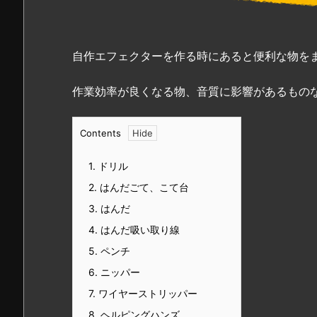
自作エフェクターを作る時にあると便利な物を
作業効率が良くなる物、音質に影響があるもの
Contents
1.
ドリル
2.
はんだごて、こて台
3.
はんだ
4.
はんだ吸い取り線
5.
ペンチ
6.
ニッパー
7.
ワイヤーストリッパー
8.
ヘルピングハンズ