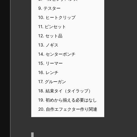
9.
テスター
10.
ヒートクリップ
11.
ピンセット
12.
セット品
13.
ノギス
14.
センターポンチ
15.
リーマー
16.
レンチ
17.
グルーガン
18.
結束タイ（タイラップ）
19.
初めから揃える必要はなし
20.
自作エフェクター作り関連